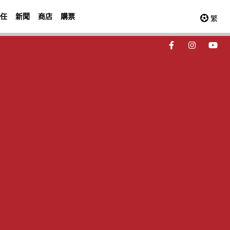
任
新聞
商店
購票
繁