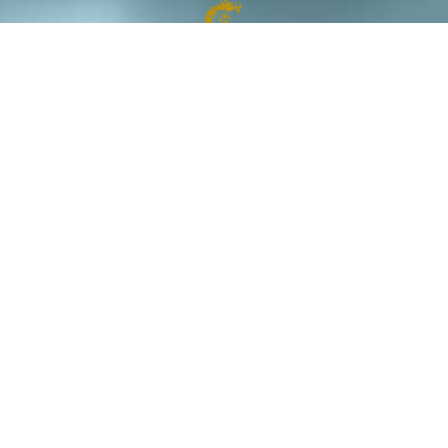
浪
區
傑志
冠忠南
理文
至尊沙
大埔
區
田
和富九
龍城
最新賽果