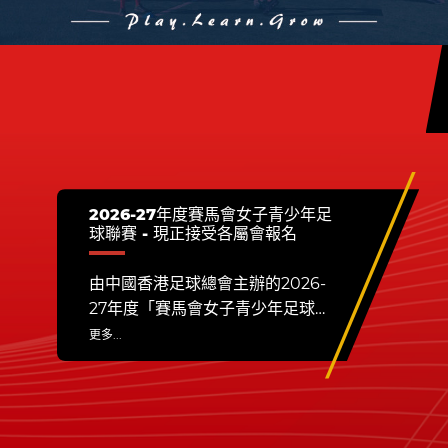
2026-27年度賽馬會女子青少年足
球聯賽 - 現正接受各屬會報名
由中國香港足球總會主辦的2026-
27年度「賽馬會女子青少年足球聯
賽」將繼續獲得香港賽馬會慈善信
更多...
託基金全力支持，成為賽事主要合
作伙伴，以及康樂及文化事務署為
資助機構。本賽事旨在透過具規模
的女子青少年足球聯賽，讓女子青