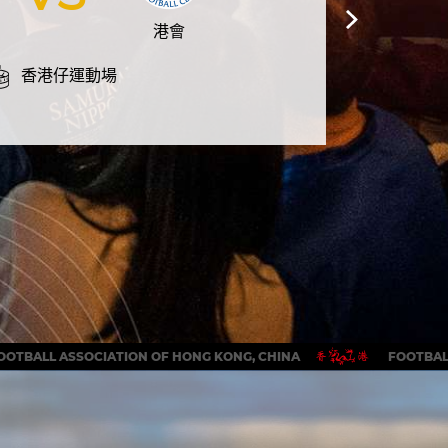
港會
香港仔運動場
OOTBALL ASSOCIATION OF HONG KONG, CHINA
FOOTBAL