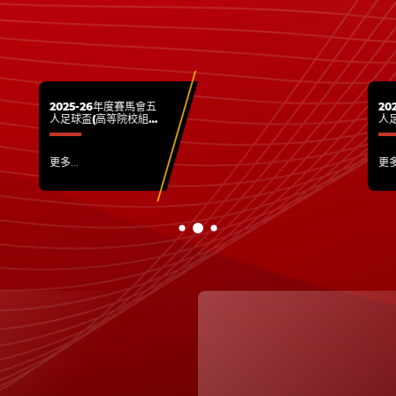
少年球員有更多機會參與足球賽
事，提升本地女子足球水平。
2025-26年度賽馬會五
20
人足球盃(高等院校組) -
人足
賽事圓滿結束
組
更多...
更多.