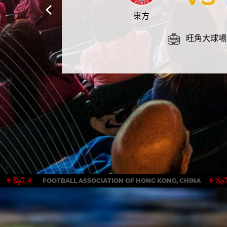
東方
旺角大球場
FOOTBALL ASSOCIATION OF HONG KONG, CHINA