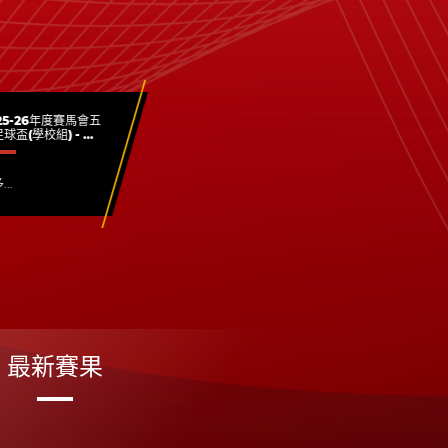
25-26年度賽馬會五
2025/2026年
球盃(學校組) - 各
道德委員會第二十
別賽事圓滿結束
會議 (20260706
..
更多...
最新賽果