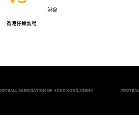
港會
香港仔運動場
OOTBALL ASSOCIATION OF HONG KONG, CHINA
FOOTBAL