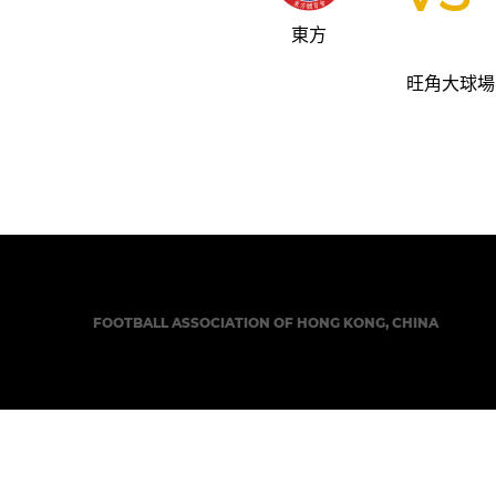
東方
旺角大球場
FOOTBALL ASSOCIATION OF HONG KONG, CHINA