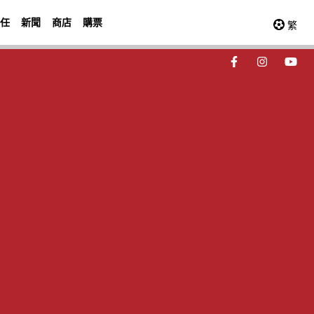
任
新聞
商店
購票
繁