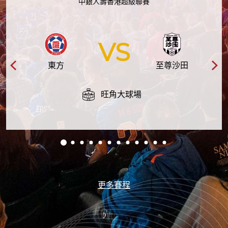
中銀人壽香港超級聯賽
VS
東方
至尊沙田
旺角大球場
更多賽程