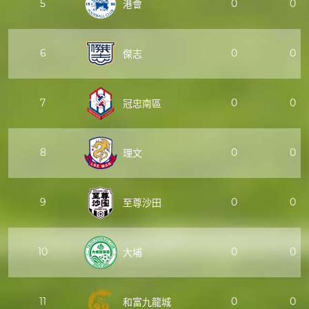
5
0
0
港會
6
0
0
傑志
7
0
0
冠忠南區
8
0
0
理文
9
0
0
至尊沙田
10
0
0
大埔
11
0
0
和富九龍城