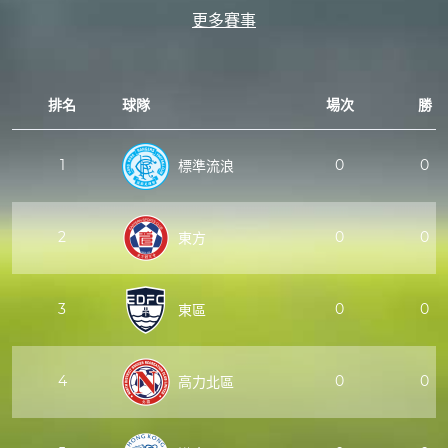
更多賽事
排名
球隊
場次
勝
1
0
0
標準流浪
2
0
0
東方
3
0
0
東區
4
0
0
高力北區