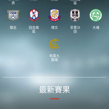
浪
區
傑志
冠忠南
理文
至尊沙
大埔
區
田
和富九
龍城
最新賽果