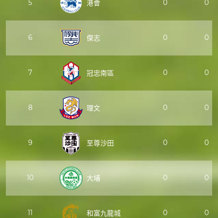
5
0
0
港會
6
0
0
傑志
7
0
0
冠忠南區
8
0
0
理文
9
0
0
至尊沙田
10
0
0
大埔
11
0
0
和富九龍城