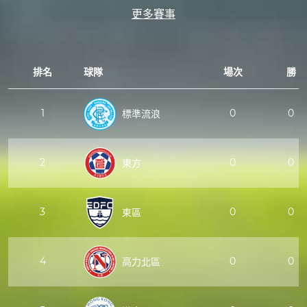
更多賽事
排名
球隊
場次
勝
1
0
0
標準流浪
2
0
0
東方
3
0
0
東區
4
0
0
高力北區