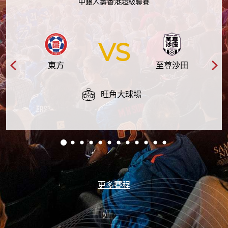
中銀人壽香港超級聯賽
VS
東方
至尊沙田
旺角大球場
更多賽程