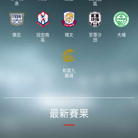
浪
區
傑志
冠忠南
理文
至尊沙
大埔
區
田
和富九
龍城
最新賽果