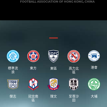
FOOTBALL ASSOCIATION OF HONG KONG, CHINA
港會
標準流
東方
東區
高力北
浪
區
傑志
冠忠南
理文
至尊沙
大埔
區
田