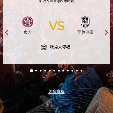
中銀人壽香港超級聯賽
VS
東方
至尊沙田
旺角大球場
更多賽程