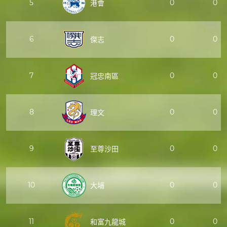
5
0
0
港會
6
0
0
傑志
7
0
0
冠忠南區
8
0
0
理文
9
0
0
至尊沙田
10
0
0
大埔
11
0
0
和富九龍城