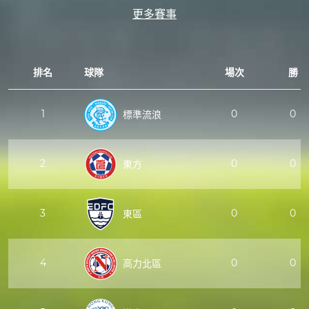
更多賽事
排名
球隊
場次
勝
1
0
0
標準流浪
2
0
0
東方
3
0
0
東區
4
0
0
高力北區