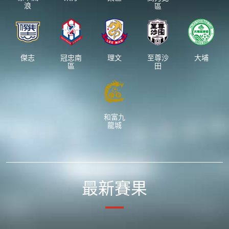
浪
區
傑志
冠忠南
理文
至尊沙
大埔
區
田
和富九
龍城
最新賽果