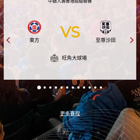
中銀人壽香港超級聯賽
VS
東方
至尊沙田
旺角大球場
更多賽程