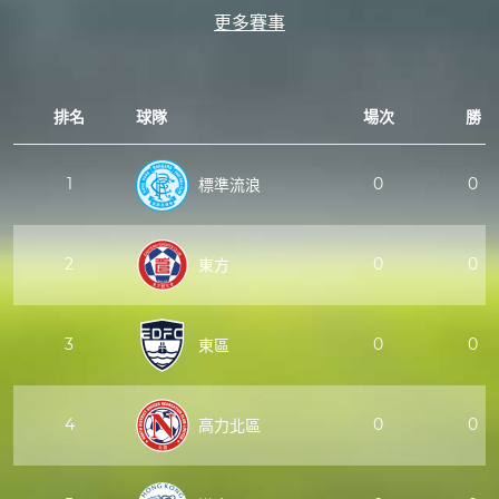
更多賽事
排名
球隊
場次
勝
1
0
0
標準流浪
2
0
0
東方
3
0
0
東區
4
0
0
高力北區