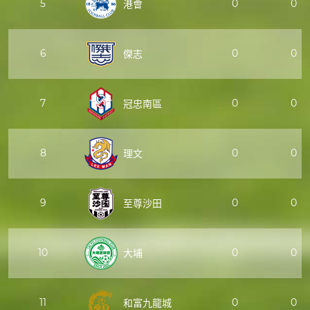
5
0
0
港會
6
0
0
傑志
7
0
0
冠忠南區
8
0
0
理文
9
0
0
至尊沙田
10
0
0
大埔
11
0
0
和富九龍城