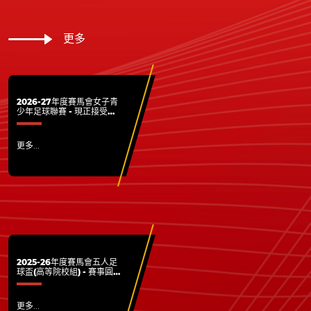
更多
2026-27年度賽馬會女子青
少年足球聯賽 - 現正接受各
屬會報名
更多...
2025-26年度賽馬會五人足
球盃(高等院校組) - 賽事圓
滿結束
更多...