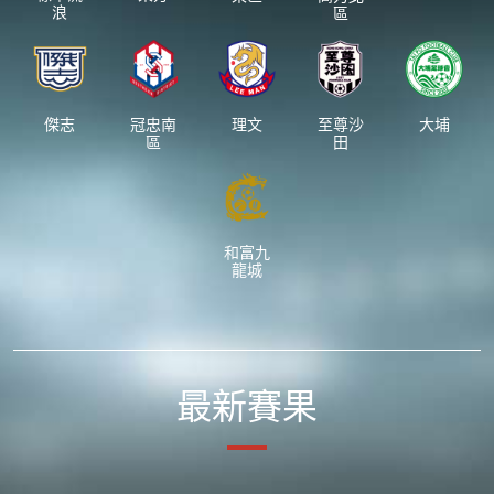
浪
區
傑志
冠忠南
理文
至尊沙
大埔
區
田
和富九
龍城
最新賽果